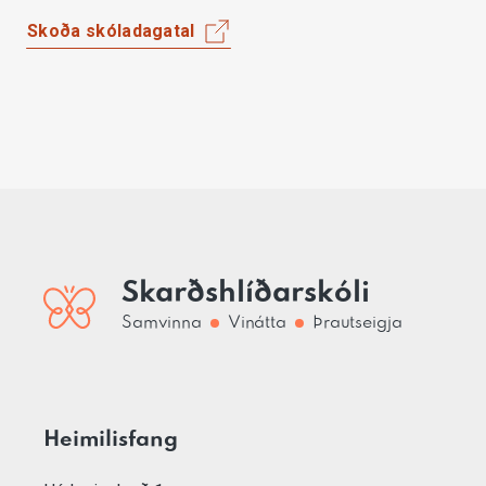
Skoða skóladagatal
Skarðshlíðarskóli
Samvinna
Vinátta
Þrautseigja
Heimilisfang