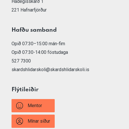
Hádegisskarð 1
221 Hafnarfjörður
Hafðu samband
Opið 07:30–15:00 mán-fim
Opið 07:30-14:00 föstudaga
527 7300
skardshlidarskoli@skardshlidarskoli.is
Flýtileiðir
Mentor
Mínar síður