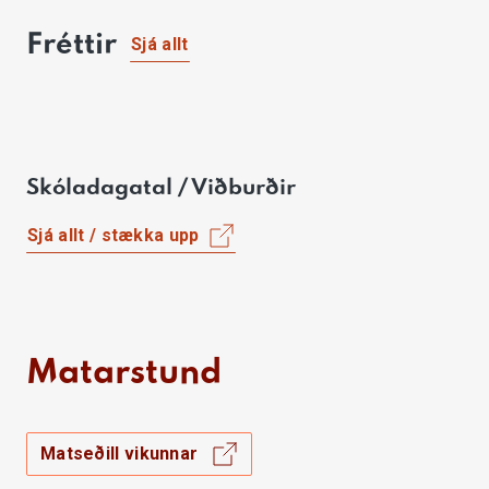
Fréttir
Sjá allt
Skóladagatal / Viðburðir
Sjá allt / stækka upp
Matarstund
Matseðill vikunnar