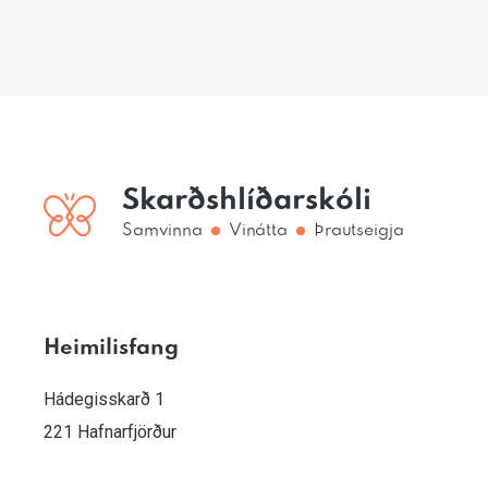
Skarðshlíðarskóli
Samvinna
Vinátta
Þrautseigja
Heimilisfang
Hádegisskarð 1
221 Hafnarfjörður