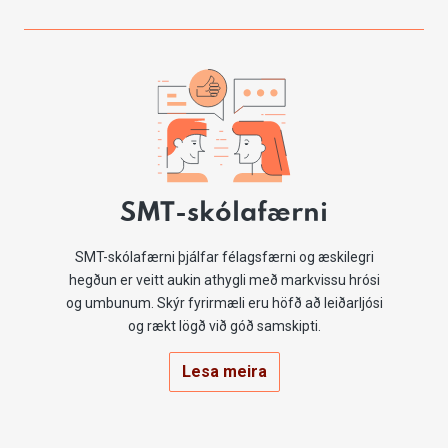
SMT-skólafærni
SMT-skólafærni þjálfar félagsfærni og æskilegri
hegðun er veitt aukin athygli með markvissu hrósi
og umbunum. Skýr fyrirmæli eru höfð að leiðarljósi
og rækt lögð við góð samskipti.
Lesa meira