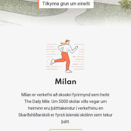
Tilkynna grun um einelti
Mílan
Mílan er verkefni að skoskri fyrirmynd sem heitir
The Daily Mile. Um 5000 skólar víðs vegar um
heiminn eru þátttakendur í verkefninu en
Skarðshlíðarskóli er fyrsti íslenski skólinn sem tekur
þátt.