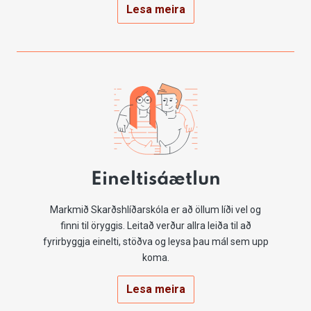
Lesa meira
Eineltisáætlun
Markmið Skarðshlíðarskóla er að öllum líði vel og
finni til öryggis. Leitað verður allra leiða til að
fyrirbyggja einelti, stöðva og leysa þau mál sem upp
koma.
Lesa meira