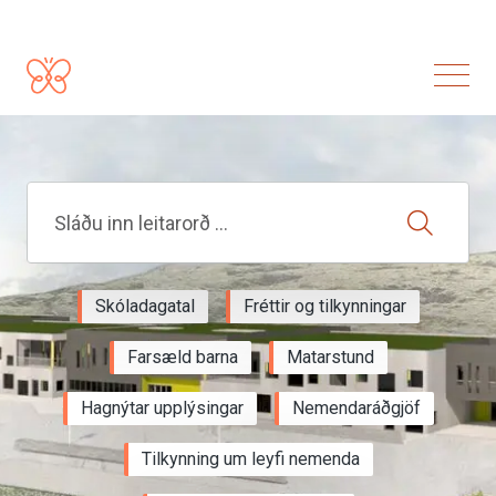
Skóladagatal
Fréttir og tilkynningar
Farsæld barna
Matarstund
Hagnýtar upplýsingar
Nemendaráðgjöf
Tilkynning um leyfi nemenda